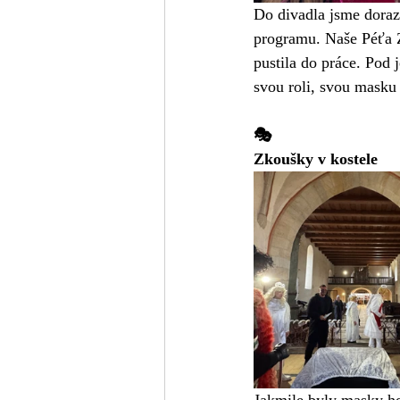
Do divadla jsme dorazi
programu. Naše Péťa Z
pustila do práce. Pod 
svou roli, svou masku
🎭
Zkoušky v kostele
Jakmile byly masky hot