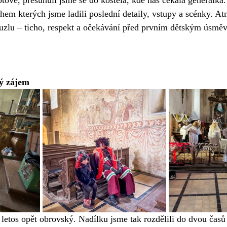
hem kterých jsme ladili poslední detaily, vstupy a scénky. At
ouzlu – ticho, respekt a očekávání před prvním dětským úsměv
ký zájem
 letos opět obrovský. Nadílku jsme tak rozdělili do dvou časů