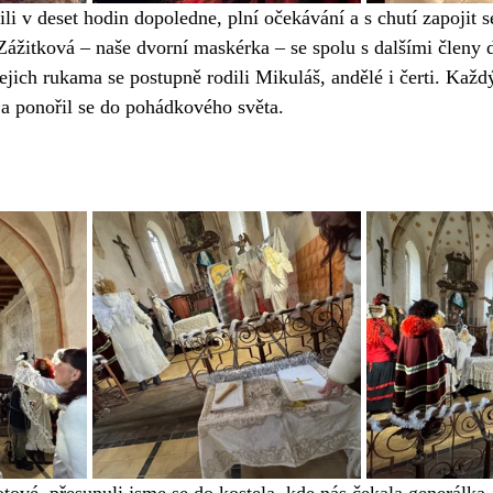
li v deset hodin dopoledne, plní očekávání a s chutí zapojit s
ážitková – naše dvorní maskérka – se spolu s dalšími členy 
jejich rukama se postupně rodili Mikuláš, andělé i čerti. Každý
 a ponořil se do pohádkového světa.
ové, přesunuli jsme se do kostela, kde nás čekala generálka.