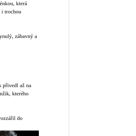
énkou, která 
i trochou 
lynulý, zábavný a 
 přivedl až na 
mžik, kterého 
rozzářil do 