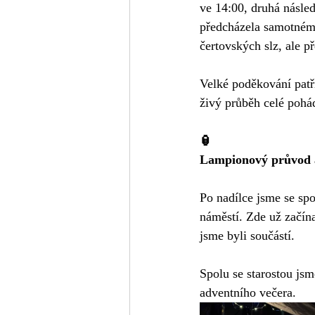
ve 14:00, druhá násle
předcházela samotnému
čertovských slz, ale p
Velké poděkování patří
živý průběh celé pohá
🏮
Lampionový průvod a
Po nadílce jsme se spo
náměstí. Zde už začín
jsme byli součástí.
Spolu se starostou jsme
adventního večera. 