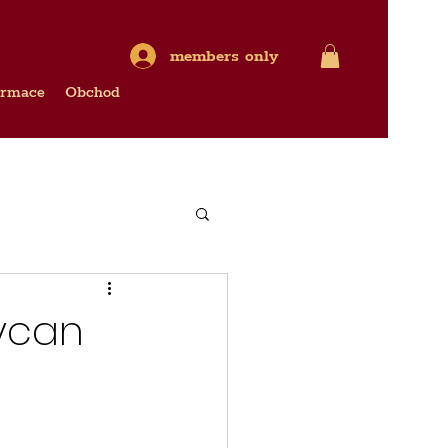
members only
ormace
Obchod
kycan