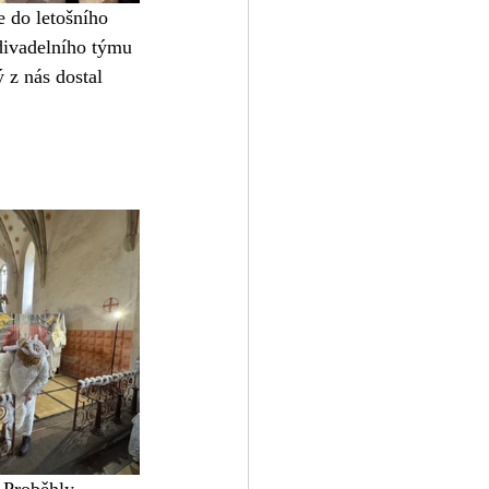
e do letošního 
divadelního týmu 
 z nás dostal 
 Proběhly 