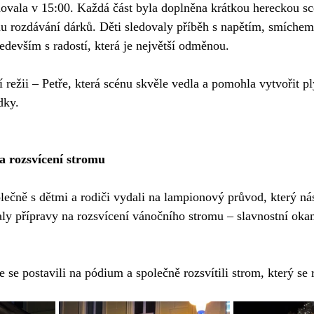
dovala v 15:00. Každá část byla doplněna krátkou hereckou sc
 rozdávání dárků. Děti sledovaly příběh s napětím, smíchem 
ředevším s radostí, která je největší odměnou.
 režii – Petře, která scénu skvěle vedla a pomohla vytvořit p
dky.
 rozsvícení stromu
lečně s dětmi a rodiči vydali na lampionový průvod, který nás
aly přípravy na rozsvícení vánočního stromu – slavnostní oka
 se postavili na pódium a společně rozsvítili strom, který se 