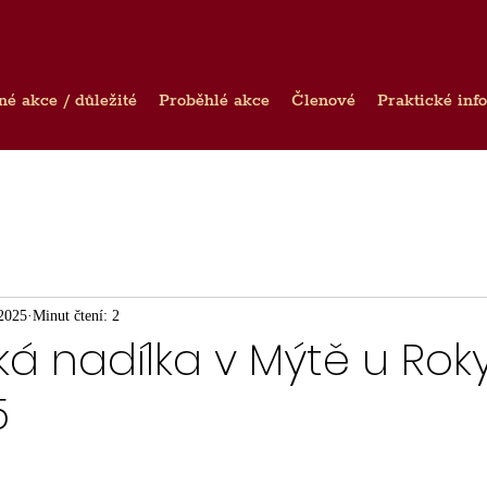
né akce / důležité
Proběhlé akce
Členové
Praktické inf
 2025
Minut čtení: 2
ká nadílka v Mýtě u Ro
5