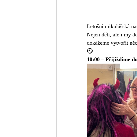
Letošní mikulášská na
Nejen děti, ale i my d
dokážeme vytvořit ně
🕙
10:00 – Přijíždíme d