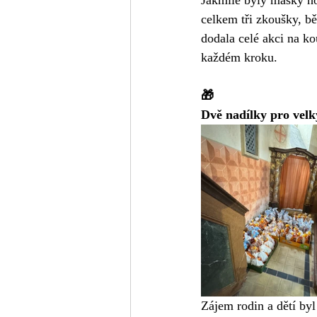
celkem tři zkoušky, bě
dodala celé akci na k
každém kroku.
🎁
Dvě nadílky pro vel
Zájem rodin a dětí byl