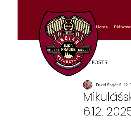
Home
Plánova
IMRG PRAGUE POSTS
David Šnajdr
6. 12.
Mikulášs
6.12. 202