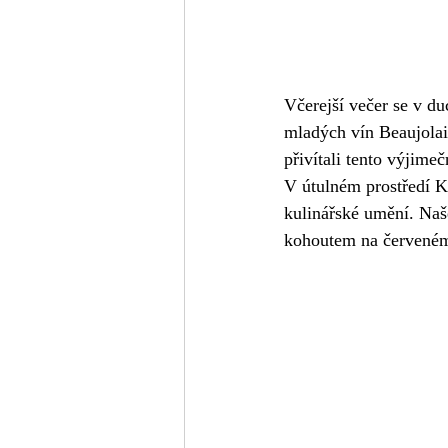
Včerejší večer se v du
mladých vín Beaujolais
přivítali tento výjime
V útulném prostředí K
kulinářské umění. Na
kohoutem na červeném 