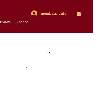
members only
ormace
Obchod