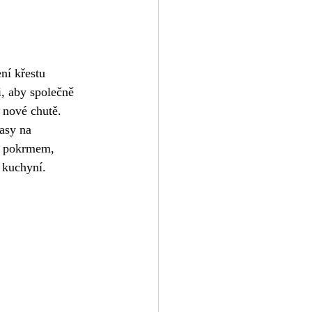
ní křestu 
, aby společně 
 nové chutě.
asy na 
m pokrmem, 
 kuchyní.