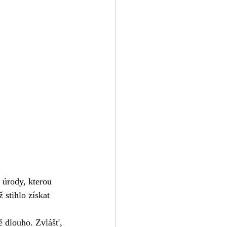
 úrody, kterou 
 stihlo získat 
ě dlouho. Zvlášť, 