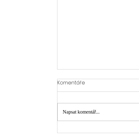
Jak na aktualizaci softwaru
Komentáře
a map v Ride Command
bez nervů
Ahoj Indiani! Protože se teď na
Facebooku rozjela diskuse o tom, že
Napsat komentář...
Indian vydal čerstvý update softwaru
a map pro náš Ride Command,
dáváme dohromady tenhle rychlý