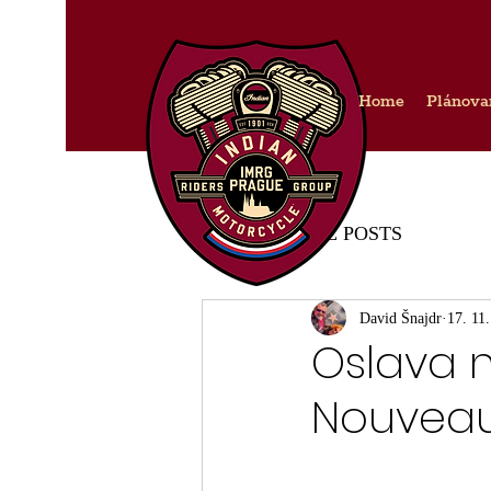
Home
Plánova
IMRG PRAGUE POSTS
David Šnajdr
17. 11
Oslava n
Nouveau 