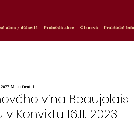
né akce / důležité
Proběhlé akce
Členové
Praktické inf
. 2023
Minut čtení: 1
ového vína Beaujolais
v Konviktu 16.11. 2023