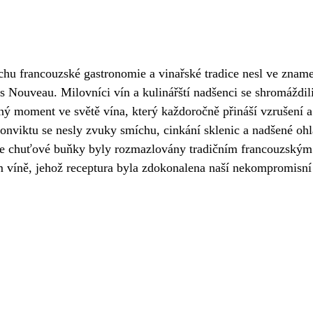
chu francouzské gastronomie a vinařské tradice nesl ve zname
 Nouveau. Milovníci vín a kulinářští nadšenci se shromáždili
čný moment ve světě vína, který každoročně přináší vzrušení a
onviktu se nesly zvuky smíchu, cinkání sklenic a nadšené ohl
še chuťové buňky byly rozmazlovány tradičním francouzský
víně, jehož receptura byla zdokonalena naší nekompromisní