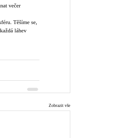
nat večer 
sféru. Těšíme se, 
 každá láhev 
Zobrazit vše