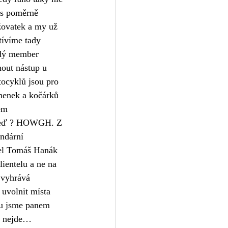
ás poměrně 
žovatek a my už 
tívíme tady 
ždý member 
out nástup u 
ocyklů jsou pro 
nenek a kočárků 
em 
doteď ? HOWGH. Z 
ndární 
tel Tomáš Hanák 
ientelu a ne na 
 vyhrává 
 uvolnit místa 
du jsme panem 
oc nejde…