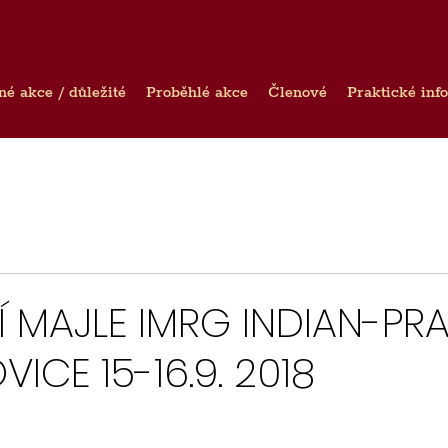
né akce / důležité
Proběhlé akce
Členové
Praktické inf
Í MAJLE IMRG INDIAN-PR
ICE 15-16.9. 2018