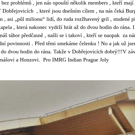
 bez problémů , jen nás opouští několik members , kteří mají 
 Dobřejovicích  , které jsou dnešním cílem , na nás čeká Burg
n , asi „půl milionu“ lidí, do ruda rozžhavený gril , studené pi
apela , která nakonec vydrží hrát až do dvou hodin do rána. I 
náš tábor předčasně , našli se i takoví , kteří se naopak  za ná
ední povinnosti . Před těmi smekáme čelenku ! No a jak už js
až do dvou hodin do rána. Takže v Dobřejovicích dobrý!!!V zá
ášovi a Honzovi.  Pro IMRG Indian Prague Joly