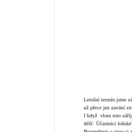
Letošní termín jsme zá
už přece jen zavání zi
I když  vloni toto zář
déšť. Účastníci loňské
Burgerfestu a grog si z