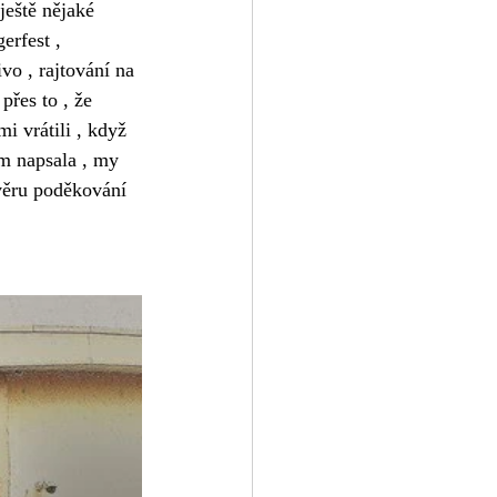
ještě nějaké 
erfest , 
vo , rajtování na 
přes to , že 
mi vrátili , když 
em napsala , my 
věru poděkování 