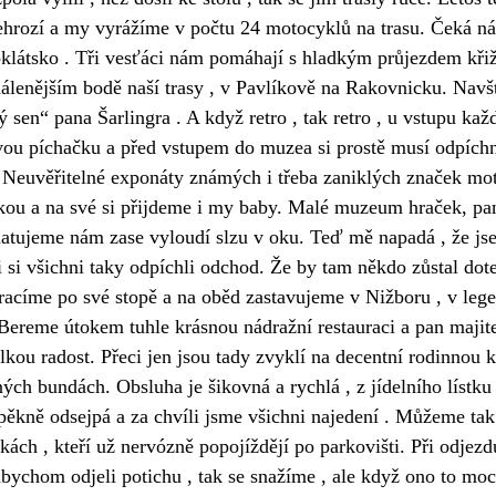
nehrozí a my vyrážíme v počtu 24 motocyklů na trasu. Čeká n
oklátsko . Tři vesťáci nám pomáhají s hladkým průjezdem kři
dálenějším bodě naší trasy , v Pavlíkově na Rakovnicku. Navš
en“ pana Šarlingra . A když retro , tak retro , u vstupu ka
ovou píchačku a před vstupem do muzea si prostě musí odpíchn
  Neuvěřitelné exponáty známých i třeba zaniklých značek mot
ou a na své si přijdeme i my baby. Malé muzeum hraček, pa
amatujeme nám zase vyloudí slzu v oku. Teď mě napadá , že js
tli si všichni taky odpíchli odchod. Že by tam někdo zůstal 
racíme po své stopě a na oběd zastavujeme v Nižboru , v lege
 Bereme útokem tuhle krásnou nádražní restauraci a pan maji
kou radost. Přeci jen jsou tady zvyklí na decentní rodinnou kl
ých bundách. Obsluha je šikovná a rychlá , z jídelního lístku
pěkně odsejpá a za chvíli jsme všichni najedení . Můžeme tak
ách , kteří už nervózně popojíždějí po parkovišti. Při odjez
abychom odjeli potichu , tak se snažíme , ale když ono to m