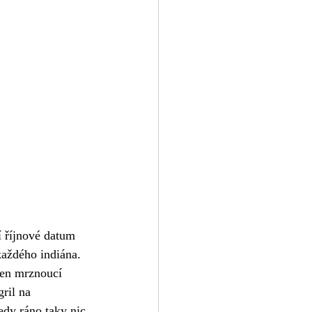
í říjnové datum 
každého indiána. 
den mrznoucí 
ril na 
tedy ráno taky nic 