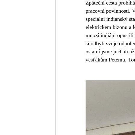
Zpáteční cesta probíhá
pracovní povinnosti. V
speciální indiánský sta
elektrickém bizonu a k
mnozí indiáni opustili 
si odbyli svoje odpol
ostatní jsme juchali 
vesťákům Petemu, Tom