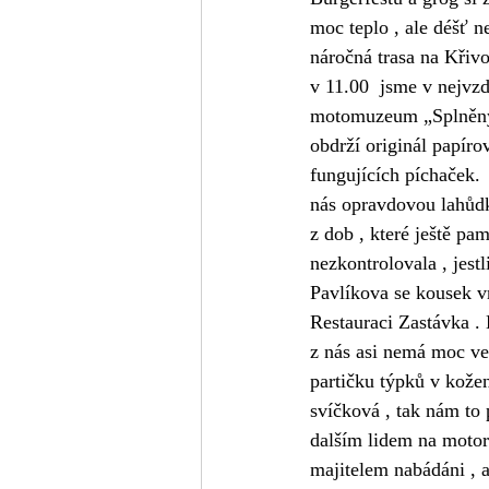
moc teplo , ale déšť 
náročná trasa na Křiv
v 11.00  jsme v nejvz
motomuzeum „Splněný s
obdrží originál papír
fungujících píchaček.
nás opravdovou lahůdk
z dob , které ještě p
nezkontrolovala , jes
Pavlíkova se kousek v
Restauraci Zastávka .
z nás asi nemá moc vel
partičku týpků v kožen
svíčková , tak nám to 
dalším lidem na motork
majitelem nabádáni , 