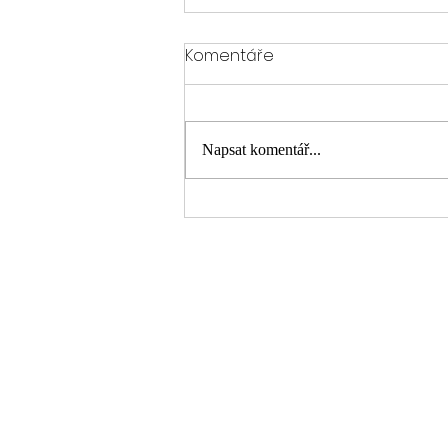
Jak na aktualizaci softwaru
Komentáře
a map v Ride Command
bez nervů
Ahoj Indiani! Protože se teď na
Facebooku rozjela diskuse o tom, že
Napsat komentář...
Indian vydal čerstvý update softwaru
a map pro náš Ride Command,
dáváme dohromady tenhle rychlý
manuál. Místo složitého dohledávání