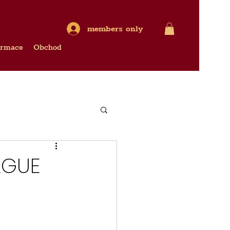
members only
ormace
Obchod
AGUE