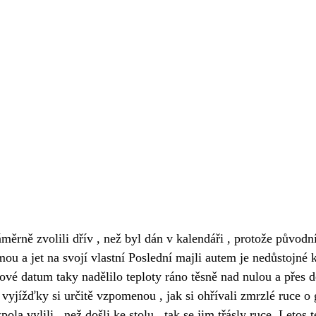
měrně zvolili dřív , než byl dán v kalendáři , protože původn
mou a jet na svojí vlastní Poslední majli autem je nedůstojné 
ijové datum taky nadělilo teploty ráno těsně nad nulou a přes 
 vyjížďky si určitě vzpomenou , jak si ohřívali zmrzlé ruce o g
pola vylili , než došli ke stolu , tak se jim třásly ruce. Letos 