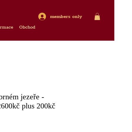
members only
ormace
Obchod
íbrném jezeře -
00kč plus 200kč