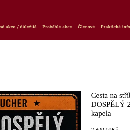
né akce / důležité
Proběhlé akce
Členové
Praktické inf
Cesta na stř
DOSPĚLÝ 26
kapela
Price
2 800,00Kč