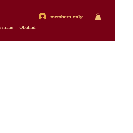
members only
ormace
Obchod