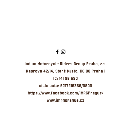
Indian Motorcycle Riders Group Praha, z.s.
Kaprova 42/14, Staré Město, 110 00 Praha 1
IC: 141 98 550
cislo u
ctu:
6217219369/0800
https://www.facebook.com/IMRGPrague/
www.imrgprague.cz