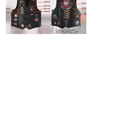
Nosit nášivky a znaky klubu na
vestě je čest. Tyto symboly mají
své místo na vestě a nesmí se
prezentovat jinak. Je nutné
dodržovat jednotný vzhled.
Historie nášivek
na vestách
klubu IMRG Prague je
fascinujícím příběhem, který se
skládá z mnoha vrstev a odráží