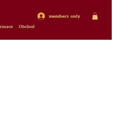
members only
ormace
Obchod