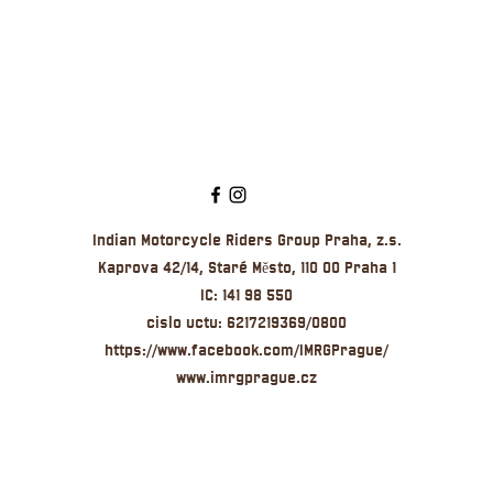
Indian Motorcycle Riders Group Praha, z.s.
Kaprova 42/14, Staré Město, 110 00 Praha 1
IC: 141 98 550
cislo u
ctu:
6217219369/0800
https://www.facebook.com/IMRGPrague/
www.imrgprague.cz