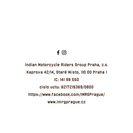
Indian Motorcycle Riders Group Praha, z.s.
Kaprova 42/14, Staré Město, 110 00 Praha 1
IC: 141 98 550
cislo u
ctu:
6217219369/0800
https://www.facebook.com/IMRGPrague/
www.imrgprague.cz