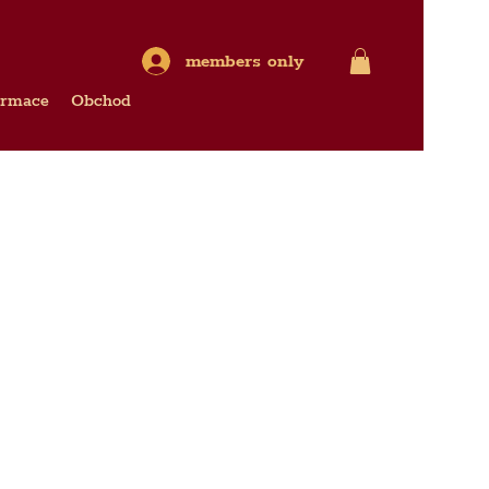
members only
ormace
Obchod