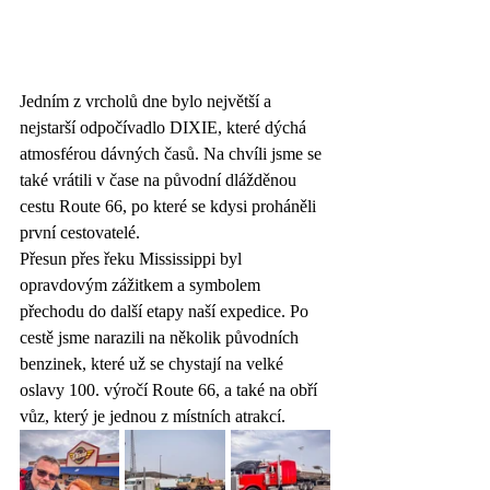
Jedním z vrcholů dne bylo největší a 
nejstarší odpočívadlo DIXIE, které dýchá 
atmosférou dávných časů. Na chvíli jsme se 
také vrátili v čase na původní dlážděnou 
cestu Route 66, po které se kdysi proháněli 
první cestovatelé.
Přesun přes řeku Mississippi byl 
opravdovým zážitkem a symbolem 
přechodu do další etapy naší expedice. Po 
cestě jsme narazili na několik původních 
benzinek, které už se chystají na velké 
oslavy 100. výročí Route 66, a také na obří 
vůz, který je jednou z místních atrakcí.