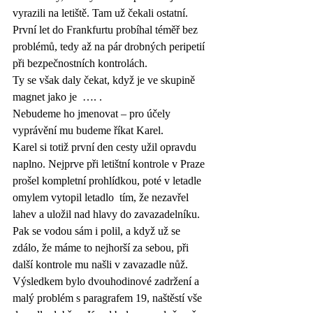
vyrazili na letiště. Tam už čekali ostatní.
První let do Frankfurtu probíhal téměř bez 
problémů, tedy až na pár drobných peripetií 
při bezpečnostních kontrolách. 
Ty se však daly čekat, když je ve skupině 
magnet jako je  …. . 
Nebudeme ho jmenovat – pro účely 
vyprávění mu budeme říkat Karel.
Karel si totiž první den cesty užil opravdu 
naplno. Nejprve při letištní kontrole v Praze 
prošel kompletní prohlídkou, poté v letadle 
omylem vytopil letadlo  tím, že nezavřel 
lahev a uložil nad hlavy do zavazadelníku. 
Pak se vodou sám i polil, a když už se 
zdálo, že máme to nejhorší za sebou, při 
další kontrole mu našli v zavazadle nůž. 
Výsledkem bylo dvouhodinové zadržení a 
malý problém s paragrafem 19, naštěstí vše 