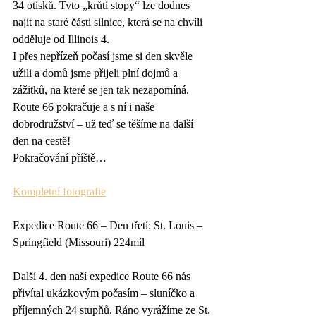
34 otisků. Tyto „krůtí stopy“ lze dodnes 
najít na staré části silnice, která se na chvíli 
odděluje od Illinois 4.
I přes nepřízeň počasí jsme si den skvěle 
užili a domů jsme přijeli plní dojmů a 
zážitků, na které se jen tak nezapomíná. 
Route 66 pokračuje a s ní i naše 
dobrodružství – už teď se těšíme na další 
den na cestě!
Pokračování příště…
Kompletní fotografie
Expedice Route 66 – Den třetí: St. Louis – 
Springfield (Missouri) 224míl
Další 4. den naší expedice Route 66 nás 
přivítal ukázkovým počasím – sluníčko a 
příjemných 24 stupňů. Ráno vyrážíme ze St. 