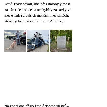
světě. Pokračovali jsme přes starobylý most 
na „šestašedesátce“ a nechyběly zastávky ve 
městě Tulsa a dalších menších městečkách, 
která dýchají atmosférou staré Ameriky.
Na konci dne přišlo i malé dobrodružství – 