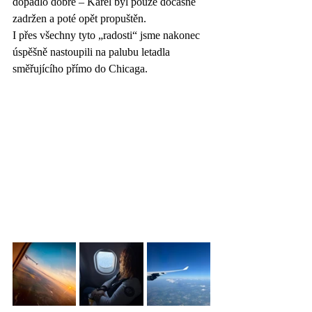
dopadlo dobře – Karel byl pouze dočasně 
zadržen a poté opět propuštěn.
I přes všechny tyto „radosti“ jsme nakonec 
úspěšně nastoupili na palubu letadla 
směřujícího přímo do Chicaga. 