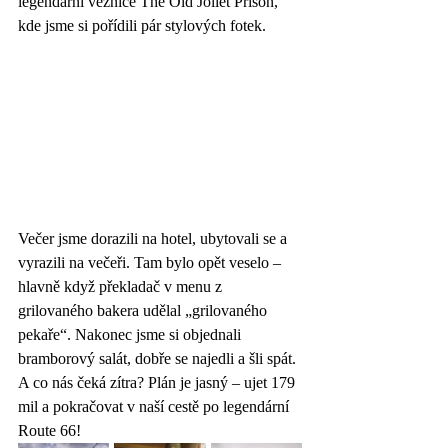
legendární věznice The Old Joliet Prison, 
kde jsme si pořídili pár stylových fotek.
Večer jsme dorazili na hotel, ubytovali se a 
vyrazili na večeři. Tam bylo opět veselo – 
hlavně když překladač v menu z 
grilovaného bakera udělal „grilovaného 
pekaře“. Nakonec jsme si objednali 
bramborový salát, dobře se najedli a šli spát.
A co nás čeká zítra? Plán je jasný – ujet 179 
mil a pokračovat v naší cestě po legendární 
Route 66!