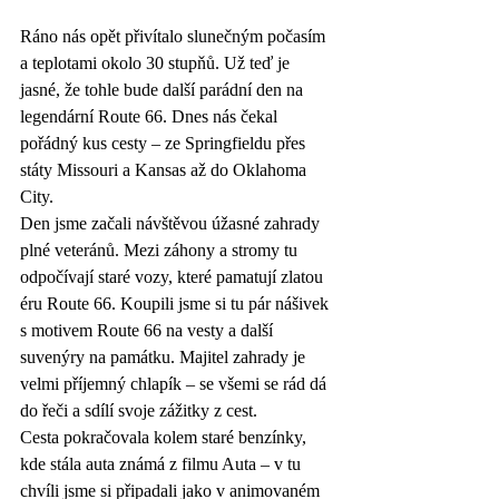
Ráno nás opět přivítalo slunečným počasím 
a teplotami okolo 30 stupňů. Už teď je 
jasné, že tohle bude další parádní den na 
legendární Route 66. Dnes nás čekal 
pořádný kus cesty – ze Springfieldu přes 
státy Missouri a Kansas až do Oklahoma 
City.
Den jsme začali návštěvou úžasné zahrady 
plné veteránů. Mezi záhony a stromy tu 
odpočívají staré vozy, které pamatují zlatou 
éru Route 66. Koupili jsme si tu pár nášivek 
s motivem Route 66 na vesty a další 
suvenýry na památku. Majitel zahrady je 
velmi příjemný chlapík – se všemi se rád dá 
do řeči a sdílí svoje zážitky z cest.
Cesta pokračovala kolem staré benzínky, 
kde stála auta známá z filmu Auta – v tu 
chvíli jsme si připadali jako v animovaném 