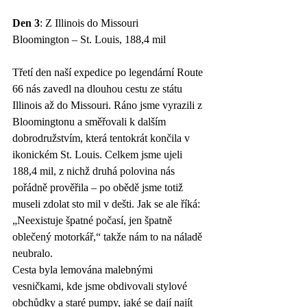
Den 3
: Z Illinois do Missouri
Bloomington – St. Louis, 188,4 mil
Třetí den naší expedice po legendární Route 
66 nás zavedl na dlouhou cestu ze státu 
Illinois až do Missouri. Ráno jsme vyrazili z 
Bloomingtonu a směřovali k dalším 
dobrodružstvím, která tentokrát končila v 
ikonickém St. Louis. Celkem jsme ujeli 
188,4 mil, z nichž druhá polovina nás 
pořádně prověřila – po obědě jsme totiž 
museli zdolat sto mil v dešti. Jak se ale říká: 
„Neexistuje špatné počasí, jen špatně 
oblečený motorkář,“ takže nám to na náladě 
neubralo.
Cesta byla lemována malebnými 
vesničkami, kde jsme obdivovali stylové 
obchůdky a staré pumpy, jaké se dají najít 