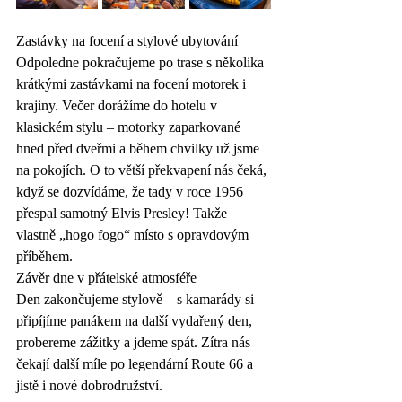
Zastávky na focení a stylové ubytování
Odpoledne pokračujeme po trase s několika 
krátkými zastávkami na focení motorek i 
krajiny. Večer dorážíme do hotelu v 
klasickém stylu – motorky zaparkované 
hned před dveřmi a během chvilky už jsme 
na pokojích. O to větší překvapení nás čeká, 
když se dozvídáme, že tady v roce 1956 
přespal samotný Elvis Presley! Takže 
vlastně „hogo fogo“ místo s opravdovým 
příběhem.
Závěr dne v přátelské atmosféře
Den zakončujeme stylově – s kamarády si 
připíjíme panákem na další vydařený den, 
probereme zážitky a jdeme spát. Zítra nás 
čekají další míle po legendární Route 66 a 
jistě i nové dobrodružství.