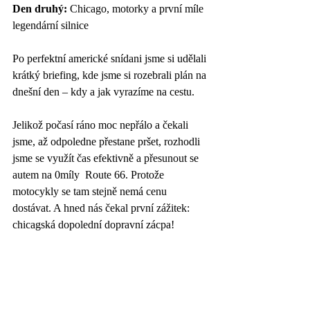
Den druhý: 
Chicago, motorky a první míle 
legendární silnice
Po perfektní americké snídani jsme si udělali 
krátký briefing, kde jsme si rozebrali plán na 
dnešní den – kdy a jak vyrazíme na cestu. 
Jelikož počasí ráno moc nepřálo a čekali 
jsme, až odpoledne přestane pršet, rozhodli 
jsme se využít čas efektivně a přesunout se 
autem na 0míly  Route 66. Protože 
motocykly se tam stejně nemá cenu 
dostávat. A hned nás čekal první zážitek: 
chicagská dopolední dopravní zácpa!