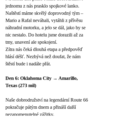
jednomu z nás prasklo spojkové lanko. 
Naštěstí máme skvělý doprovodný tým – 
Mario a Rafal neváhali, vytáhli z přívěsu 
náhradní motorku, a jelo se dál, jako by se 
nic nestalo. Do hotelu jsme dorazili až za 
tmy, unavení ale spokojení.
Zítra nás čeká dlouhá etapa a předpověď 
hlásí déšť. Nezbývá než doufat, že nám 
štěstí bude i nadále přát.
Den 6: Oklahoma City → Amarillo, 
Texas (273 mil)
Naše dobrodružství na legendární Route 66 
pokračuje pátým dnem a přináší další 
nezapomenutelné zážitky.