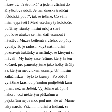
název „U tří stromků“ a jedem všichni do 
Kryštofova údolí. Je tam dneska tradiční 
„Údolská pouť“, tak se těšíme. Co vám 
mám vyprávět ! Mezi všechny ty kolotoče, 
buřtárny, stánky, místní orloj a staré 
pouťové atrakce se nám daří vsunout i 
návštěvu Muzea betlémů a všeho, co půdy 
vydaly. To je radosti, když naši indiáni 
poznávají traktůrky a mašinky, se kterými si 
hrávali ! My baby zase řešíme, který že ten 
kočárek pro panenky jsme jako holky tlačily 
a s kterým medvídkem usínaly. Uf, musím 
zatlačit slzu – bylo to krásný ! Po obědě 
vyrážíme krásnou přírodou podještědí kam 
jinam, než na Ještěd. Vyjíždíme až úplně 
nahoru, což některým pěškařům a 
pejskařům nejde moc pod nos, ale ať. Máme 
taky nárok. Všichni, indiáni a Indiáni, se 