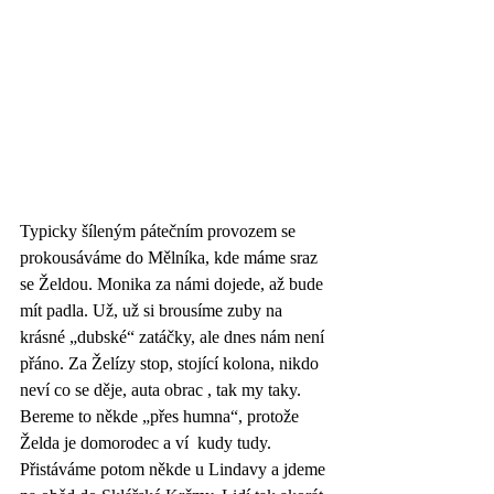
Typicky šíleným pátečním provozem se 
prokousáváme do Mělníka, kde máme sraz 
se Želdou. Monika za námi dojede, až bude 
mít padla. Už, už si brousíme zuby na 
krásné „dubské“ zatáčky, ale dnes nám není 
přáno. Za Želízy stop, stojící kolona, nikdo 
neví co se děje, auta obrac , tak my taky. 
Bereme to někde „přes humna“, protože 
Želda je domorodec a ví  kudy tudy. 
Přistáváme potom někde u Lindavy a jdeme 