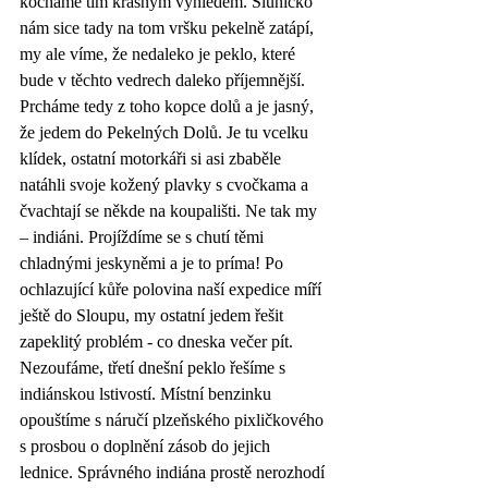
kocháme tím krásným výhledem. Sluníčko 
nám sice tady na tom vršku pekelně zatápí, 
my ale víme, že nedaleko je peklo, které 
bude v těchto vedrech daleko příjemnější. 
Prcháme tedy z toho kopce dolů a je jasný, 
že jedem do Pekelných Dolů. Je tu vcelku 
klídek, ostatní motorkáři si asi zbaběle 
natáhli svoje kožený plavky s cvočkama a 
čvachtají se někde na koupališti. Ne tak my 
– indiáni. Projíždíme se s chutí těmi 
chladnými jeskyněmi a je to príma! Po 
ochlazující kůře polovina naší expedice míří 
ještě do Sloupu, my ostatní jedem řešit 
zapeklitý problém - co dneska večer pít. 
Nezoufáme, třetí dnešní peklo řešíme s 
indiánskou lstivostí. Místní benzinku 
opouštíme s náručí plzeňského pixličkového 
s prosbou o doplnění zásob do jejich 
lednice. Správného indiána prostě nerozhodí 