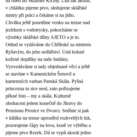
na oběd do Sklářské Krčmy. Lidí tak akorát, 
v chládku pijeme pivo, sledujeme sklářské 
mistry při práci a čekáme si na jídlo. 
Chvilku ještě posedíme venku na terase nad 
jezírkem s vodotrysky, pokocháme se 
výrobky sklářské dílny AJETO a je to. 
Odtud se vydáváme do Chřibské za mistrem 
Ryšavým, do jeho sedlářství. Umí krásné 
kožené doplňky na naše Indiány. 
Vyzvedáváme si tady objednané věci a ještě 
se stavíme v Kamenickém Šenově u 
kamenných varhan Panská Skála. Pyšná 
princezna tu sice není, zato pořizujeme 
pěkné foto – my a skála. Kulturně 
obohaceni jedem konečně do Jítravy do 
Penzionu Pivnice ve Dvorci. Sedíme si pak 
v klídku na terase uprostřed rozkvetlých luk, 
pozorujeme čápy na lovu, koně ve výběhu a 
pijeme pivo Rezek. Dá se vypít akorát jedno 