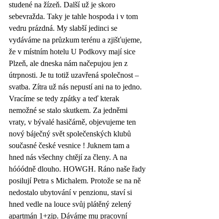
studené na žízeň. Další už je skoro 
sebevražda. Taky je tahle hospoda i v tom 
vedru prázdná. My slabší jedinci se 
vydáváme na průzkum terénu a zjišťujeme, 
že v místním hotelu U Podkovy mají sice 
Plzeň, ale dneska nám načepujou jen z 
útrpnosti. Je tu totiž uzavřená společnost – 
svatba. Zítra už nás nepustí ani na to jedno. 
Vracíme se tedy zpátky a teď kterak 
nemožné se stalo skutkem. Za jedněmi 
vraty, v bývalé hasičárně, objevujeme ten 
nový báječný svět společenských klubů 
současné české vesnice ! Juknem tam a 
hned nás všechny chtějí za členy. A na 
hóóódně dlouho. HOWGH. Ráno naše řady 
posilují Petra s Michalem. Protože se na ně 
nedostalo ubytování v penzionu, staví si 
hned vedle na louce svůj plátěný zelený 
apartmán 1+zip. Dáváme mu pracovní 