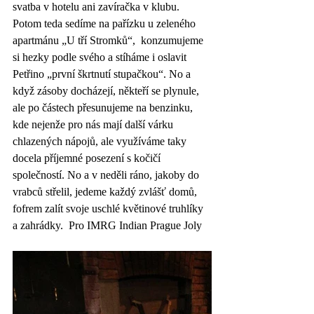
svatba v hotelu ani zavíračka v klubu. 
Potom teda sedíme na pařízku u zeleného 
apartmánu „U tří Stromků“,  konzumujeme 
si hezky podle svého a stíháme i oslavit 
Petřino „první škrtnutí stupačkou“. No a 
když zásoby docházejí, někteří se plynule, 
ale po částech přesunujeme na benzinku, 
kde nejenže pro nás mají další várku 
chlazených nápojů, ale využíváme taky 
docela příjemné posezení s kočičí 
společností. No a v neděli ráno, jakoby do 
vrabců střelil, jedeme každý zvlášť domů, 
fofrem zalít svoje uschlé květinové truhlíky 
a zahrádky.  Pro IMRG Indian Prague Joly