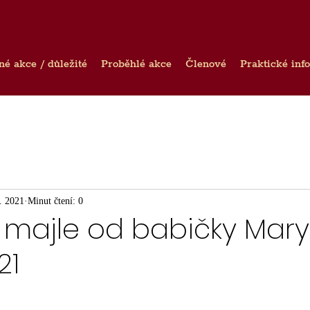
né akce / důležité
Proběhlé akce
Členové
Praktické inf
. 2021
Minut čtení: 0
 majle od babičky Mary
21