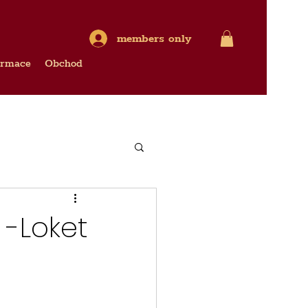
members only
ormace
Obchod
 -Loket