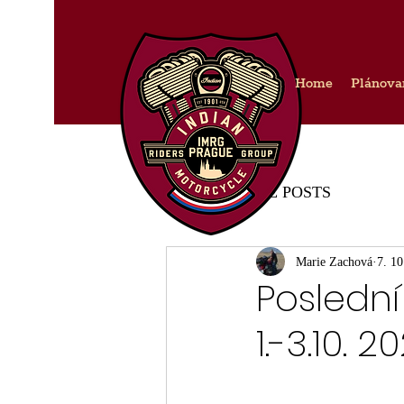
Home
Plánova
IMRG PRAGUE POSTS
Marie Zachová
7. 10
Poslední
1.-3.10. 20